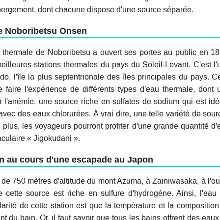
hébergement, dont chacune dispose d'une source séparée.
le Noboribetsu Onsen
n thermale de Noboribetsu a ouvert ses portes au public en 18
eilleures stations thermales du pays du Soleil-Levant. C'est l'
, l'île la plus septentrionale des îles principales du pays. Ce
e faire l'expérience de différents types d'eau thermale, dont 
r l'anémie, une source riche en sulfates de sodium qui est idé
avec des eaux chlorurées. À vrai dire, une telle variété de sour
e plus, les voyageurs pourront profiter d'une grande quantité d'
culaire « Jigokudani ».
en au cours d'une escapade au Japon
s de 750 mètres d'altitude du mont Azuma, à Zainiwasaka, à l'ou
 cette source est riche en sulfure d'hydrogène. Ainsi, l'eau 
larité de cette station est que la température et la composition
t du bain. Or, il faut savoir que tous les bains offrent des eau