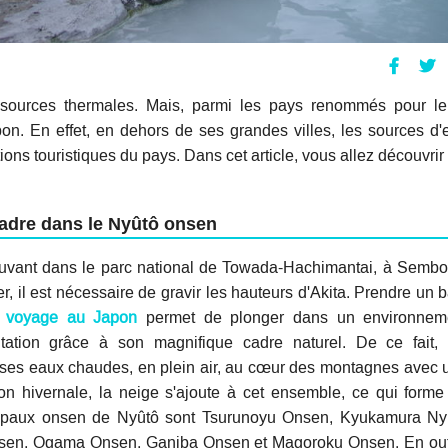
s sources thermales. Mais, parmi les pays renommés pour le
on. En effet, en dehors de ses grandes villes, les sources d'
ions touristiques du pays. Dans cet article, vous allez découvrir
cadre dans le Nyûtô onsen
trouvant dans le parc national de Towada-Hachimantai, à Sembo
r, il est nécessaire de gravir les hauteurs d'Akita. Prendre un 
n
voyage au Japon
permet de plonger dans un environnem
putation grâce à son magnifique cadre naturel. De ce fait, 
 ses eaux chaudes, en plein air, au cœur des montagnes avec 
son hivernale, la neige s'ajoute à cet ensemble, ce qui forme
ncipaux onsen de Nyûtô sont Tsurunoyu Onsen, Kyukamura Ny
sen, Ogama Onsen, Ganiba Onsen et Magoroku Onsen. En out