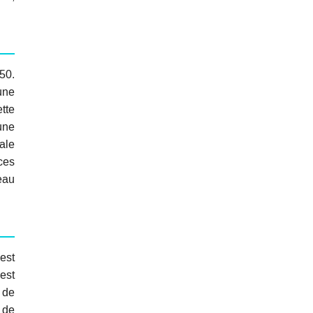
50.
une
tte
une
ale
ces
eau
est
est
 de
x de