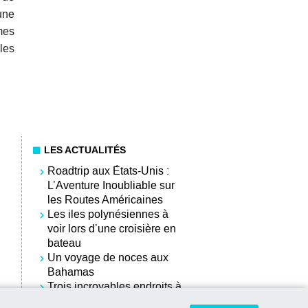
une
mes
les
LES ACTUALITÉS
Roadtrip aux États-Unis :
L’Aventure Inoubliable sur
les Routes Américaines
Les iles polynésiennes à
voir lors d’une croisière en
bateau
Un voyage de noces aux
Bahamas
Trois incroyables endroits à
découvrir durant son