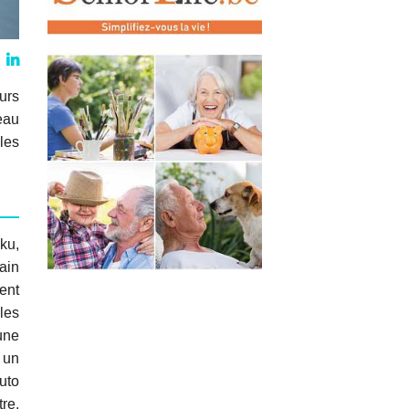
urs
eau
 les
ku,
bain
ent
les
une
 un
uto
re,